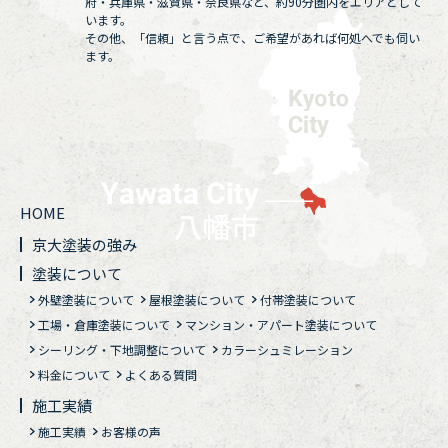
府・兵庫県・滋賀県・奈良県など、約90分圏内をエリアとして
います。
その他、「信頼」と言う点で、ご希望があれば何処へでも伺い
ます。
HOME
京大塗装の強み
塗装について
外壁塗装について
屋根塗装について
付帯塗装について
工場・倉庫塗装について
マンション・アパート塗装について
シーリング・下地調整について
カラーシュミレーション
料金について
よくある質問
施工実績
施工実績
お客様の声