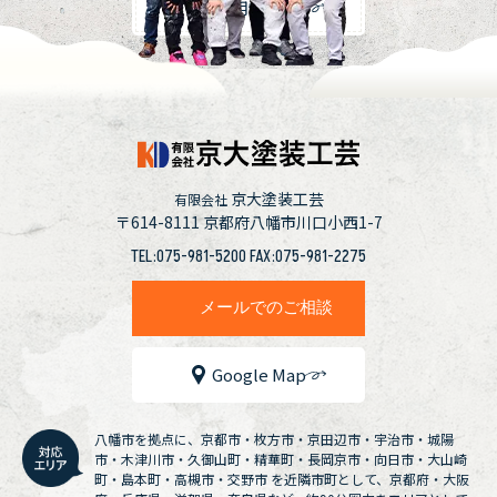
採用情報
京大塗装工芸
有限会社
〒614-8111
京都府八幡市川口小西1-7
TEL:075-981-5200 FAX:075-981-2275
メールでのご相談
Google Map
八幡市を拠点に、京都市・枚方市・京田辺市・宇治市・城陽
市・木津川市・久御山町・精華町・長岡京市・向日市・大山崎
町・島本町・高槻市・交野市 を近隣市町として、京都府・大阪