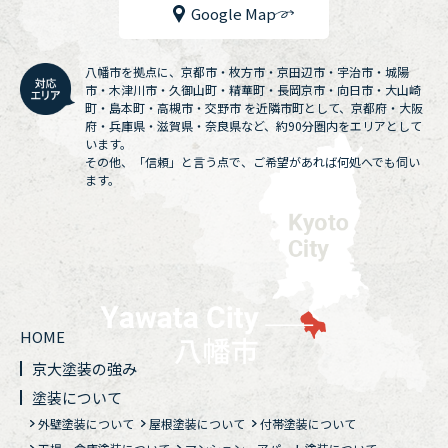
Google Map
八幡市を拠点に、京都市・枚方市・京田辺市・宇治市・城陽
市・木津川市・久御山町・精華町・長岡京市・向日市・大山崎
町・島本町・高槻市・交野市 を近隣市町として、京都府・大阪
府・兵庫県・滋賀県・奈良県など、約90分圏内をエリアとして
います。
その他、「信頼」と言う点で、ご希望があれば何処へでも伺い
ます。
HOME
京大塗装の強み
塗装について
外壁塗装について
屋根塗装について
付帯塗装について