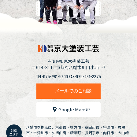
採用情報
京大塗装工芸
有限会社
〒614-8111
京都府八幡市川口小西1-7
TEL:075-981-5200 FAX:075-981-2275
メールでのご相談
Google Map
八幡市を拠点に、京都市・枚方市・京田辺市・宇治市・城陽
市・木津川市・久御山町・精華町・長岡京市・向日市・大山崎