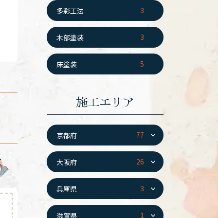
3
多彩工法
3
木部塗装
5
床塗装
施工エリア
77
京都府
26
大阪府
3
兵庫県
1
滋賀県