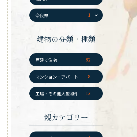
1
奈良県
建物の分類・種類
82
戸建て住宅
8
マンション・アパート
13
工場・その他大型物件
親カテゴリー