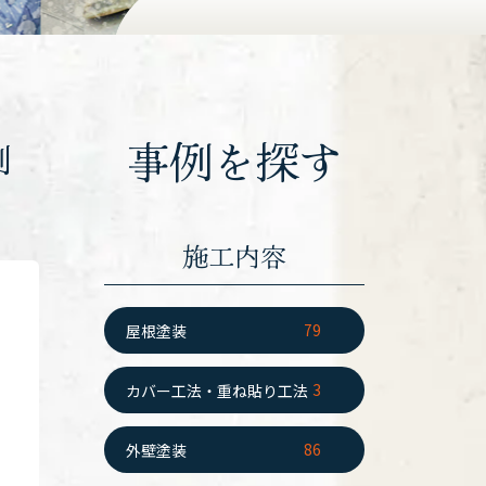
事例を探す
例
施工内容
79
屋根塗装
3
カバー工法・重ね貼り工法
86
外壁塗装