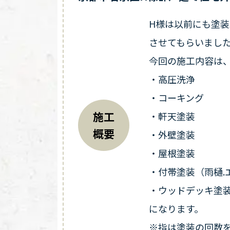
H様は以前にも塗
させてもらいまし
今回の施工内容は
・高圧洗浄
・コーキング
施工
・軒天塗装
概要
・外壁塗装
・屋根塗装
・付帯塗装（雨樋.
・ウッドデッキ塗
になります。
※指は塗装の回数