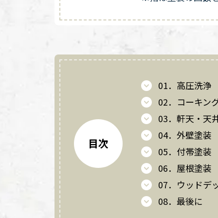
01．高圧洗浄
02．コーキン
03．軒天・天
04．外壁塗装
目次
05．付帯塗装
06．屋根塗装
07．ウッドデ
08．最後に