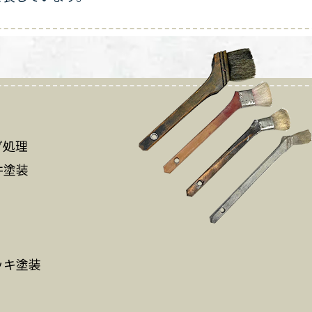
グ処理
井塗装
ッキ塗装