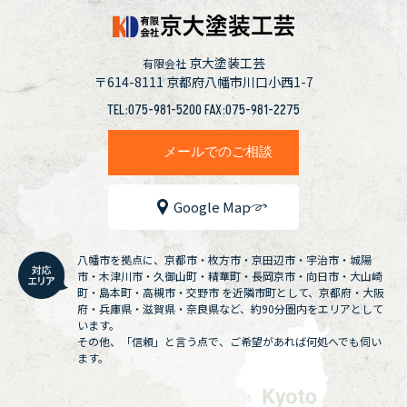
京大塗装工芸
有限会社
〒614-8111
京都府八幡市川口小西1-7
TEL:075-981-5200 FAX:075-981-2275
メールでのご相談
Google Map
八幡市を拠点に、京都市・枚方市・京田辺市・宇治市・城陽
市・木津川市・久御山町・精華町・長岡京市・向日市・大山崎
町・島本町・高槻市・交野市 を近隣市町として、京都府・大阪
府・兵庫県・滋賀県・奈良県など、約90分圏内をエリアとして
います。
その他、「信頼」と言う点で、ご希望があれば何処へでも伺い
ます。