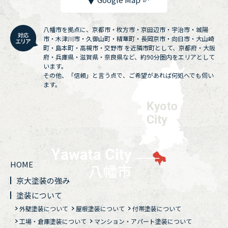
八幡市を拠点に、京都市・枚方市・京田辺市・宇治市・城陽
市・木津川市・久御山町・精華町・長岡京市・向日市・大山崎
町・島本町・高槻市・交野市 を近隣市町として、京都府・大阪
府・兵庫県・滋賀県・奈良県など、約90分圏内をエリアとして
います。
その他、「信頼」と言う点で、ご希望があれば何処へでも伺い
ます。
HOME
京大塗装の強み
塗装について
外壁塗装について
屋根塗装について
付帯塗装について
工場・倉庫塗装について
マンション・アパート塗装について