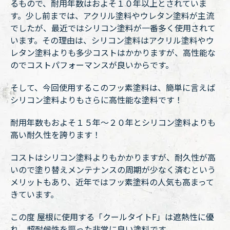
るもので、耐用年数はおよそ１０年以上とされていま
す。少し前までは、アクリル塗料やウレタン塗料が主流
でしたが、最近ではシリコン塗料が一番多く使用されて
います。その理由は、シリコン塗料はアクリル塗料やウ
レタン塗料よりも多少コストはかかりますが、高性能な
のでコストパフォーマンスが良いからです。
そして、今回使用するこのフッ素塗料は、簡単に言えば
シリコン塗料よりもさらに高性能な塗料です！
耐用年数もおよそ１５年〜２０年とシリコン塗料よりも
高い耐久性を誇ります！
コストはシリコン塗料よりもかかりますが、耐久性が高
いので塗り替えメンテナンスの周期が少なく済むという
メリットもあり、近年ではフッ素塗料の人気も高まって
きています。
この度 屋根に使用する「クールタイトF」は遮熱性に優
れ、超耐候性を謳った非常に良い塗料です。