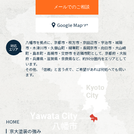
メールでのご相談
Google Map
八幡市を拠点に、京都市・枚方市・京田辺市・宇治市・城陽
市・木津川市・久御山町・精華町・長岡京市・向日市・大山崎
町・島本町・高槻市・交野市 を近隣市町として、京都府・大阪
府・兵庫県・滋賀県・奈良県など、約90分圏内をエリアとして
います。
その他、「信頼」と言う点で、ご希望があれば何処へでも伺い
ます。
HOME
京大塗装の強み