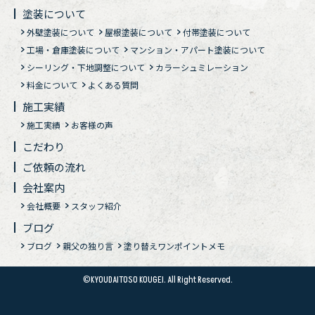
塗装について
外壁塗装について
屋根塗装について
付帯塗装について
工場・倉庫塗装について
マンション・アパート塗装について
シーリング・下地調整について
カラーシュミレーション
料金について
よくある質問
施工実績
施工実績
お客様の声
こだわり
ご依頼の流れ
会社案内
会社概要
スタッフ紹介
ブログ
ブログ
親父の独り言
塗り替えワンポイントメモ
©KYOUDAITOSO KOUGEI. All Right Reserved.