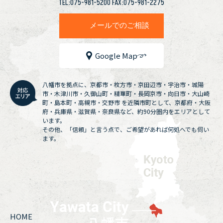
TEL:075-981-5200 FAX:075-981-2275
メールでのご相談
Google Map
八幡市を拠点に、京都市・枚方市・京田辺市・宇治市・城陽
市・木津川市・久御山町・精華町・長岡京市・向日市・大山崎
町・島本町・高槻市・交野市 を近隣市町として、京都府・大阪
府・兵庫県・滋賀県・奈良県など、約90分圏内をエリアとして
います。
その他、「信頼」と言う点で、ご希望があれば何処へでも伺い
ます。
HOME