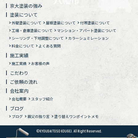
京大塗装の強み
塗装について
外壁塗装について
屋根塗装について
付帯塗装について
工場・倉庫塗装について
マンション・アパート塗装について
シーリング・下地調整について
カラーシュミレーション
料金について
よくある質問
施工実績
施工実績
お客様の声
こだわり
ご依頼の流れ
会社案内
会社概要
スタッフ紹介
ブログ
ブログ
親父の独り言
塗り替えワンポイントメモ
©KYOUDAITOSO KOUGEI. All Right Reserved.