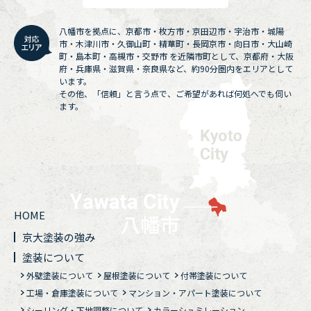
八幡市を拠点に、京都市・枚方市・京田辺市・宇治市・城陽
市・木津川市・久御山町・精華町・長岡京市・向日市・大山崎
町・島本町・高槻市・交野市 を近隣市町として、京都府・大阪
府・兵庫県・滋賀県・奈良県など、約90分圏内をエリアとして
います。
その他、「信頼」と言う点で、ご希望があれば何処へでも伺い
ます。
HOME
京大塗装の強み
塗装について
外壁塗装について
屋根塗装について
付帯塗装について
工場・倉庫塗装について
マンション・アパート塗装について
シーリング・下地調整について
カラーシュミレーション