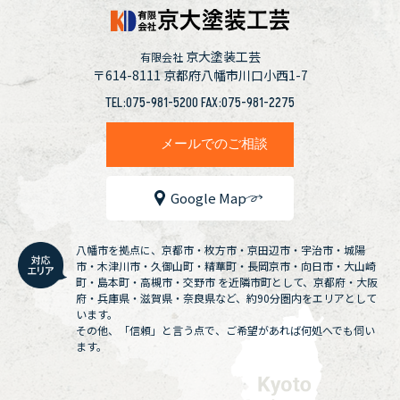
京大塗装工芸
有限会社
〒614-8111
京都府八幡市川口小西1-7
TEL:075-981-5200 FAX:075-981-2275
メールでのご相談
Google Map
八幡市を拠点に、京都市・枚方市・京田辺市・宇治市・城陽
市・木津川市・久御山町・精華町・長岡京市・向日市・大山崎
町・島本町・高槻市・交野市 を近隣市町として、京都府・大阪
府・兵庫県・滋賀県・奈良県など、約90分圏内をエリアとして
います。
その他、「信頼」と言う点で、ご希望があれば何処へでも伺い
ます。