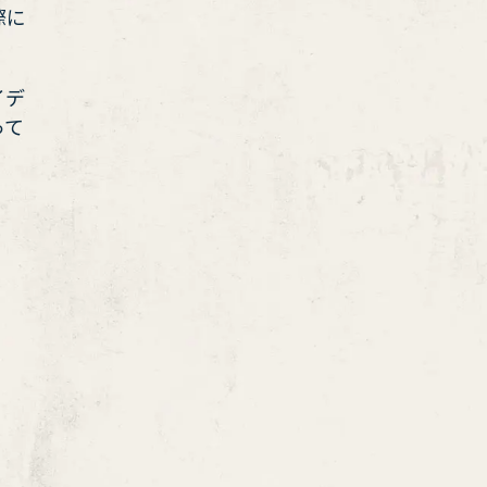
際に
イデ
って