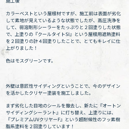
施工後
カラーベストという屋根材ですが、施工前は表面が劣化
して素地が見えているような状態でしたが、高圧洗浄を
して、弱溶剤形シーラーをたっぷりと２回塗りした状態
で、上塗りの『クールタイトSI』という屋根用遮熱塗料
を２回塗りの計４回塗りしたことで、とてもキレイに仕
上がりました！
色はモスグリーンです。
外壁は意匠性サイディングということで、今のデザイン
を活かしたクリヤー塗装を施工しました。
まず劣化した目地のシールを撤去し、新たに『オートン
サイディングシーラント』に打ち替え、上塗りには、
『プレミアムUVクリヤーF』という超耐候性のフッ素樹
脂系塗料を２回塗りしています！