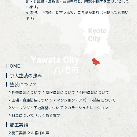
府・兵庫県・滋賀県・奈良県など、約90分圏内をエリアとして
います。
その他、「信頼」と言う点で、ご希望があれば何処へでも伺い
ます。
HOME
京大塗装の強み
塗装について
外壁塗装について
屋根塗装について
付帯塗装について
工場・倉庫塗装について
マンション・アパート塗装について
シーリング・下地調整について
カラーシュミレーション
料金について
よくある質問
施工実績
施工実績
お客様の声