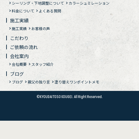
シーリング・下地調整について
カラーシュミレーション
料金について
よくある質問
施工実績
施工実績
お客様の声
こだわり
ご依頼の流れ
会社案内
会社概要
スタッフ紹介
ブログ
ブログ
親父の独り言
塗り替えワンポイントメモ
©KYOUDAITOSO KOUGEI. All Right Reserved.