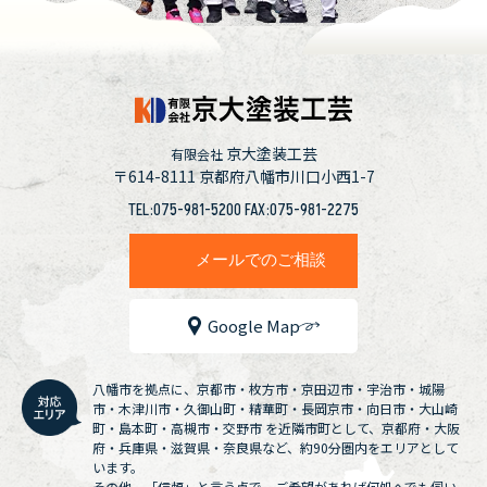
京大塗装工芸
有限会社
〒614-8111
京都府八幡市川口小西1-7
TEL:075-981-5200 FAX:075-981-2275
メールでのご相談
Google Map
八幡市を拠点に、京都市・枚方市・京田辺市・宇治市・城陽
市・木津川市・久御山町・精華町・長岡京市・向日市・大山崎
町・島本町・高槻市・交野市 を近隣市町として、京都府・大阪
府・兵庫県・滋賀県・奈良県など、約90分圏内をエリアとして
います。
その他、「信頼」と言う点で、ご希望があれば何処へでも伺い