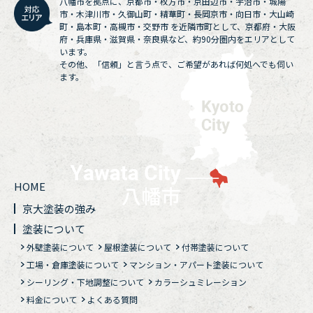
八幡市を拠点に、京都市・枚方市・京田辺市・宇治市・城陽
市・木津川市・久御山町・精華町・長岡京市・向日市・大山崎
町・島本町・高槻市・交野市 を近隣市町として、京都府・大阪
府・兵庫県・滋賀県・奈良県など、約90分圏内をエリアとして
います。
その他、「信頼」と言う点で、ご希望があれば何処へでも伺い
ます。
HOME
京大塗装の強み
塗装について
外壁塗装について
屋根塗装について
付帯塗装について
工場・倉庫塗装について
マンション・アパート塗装について
シーリング・下地調整について
カラーシュミレーション
料金について
よくある質問