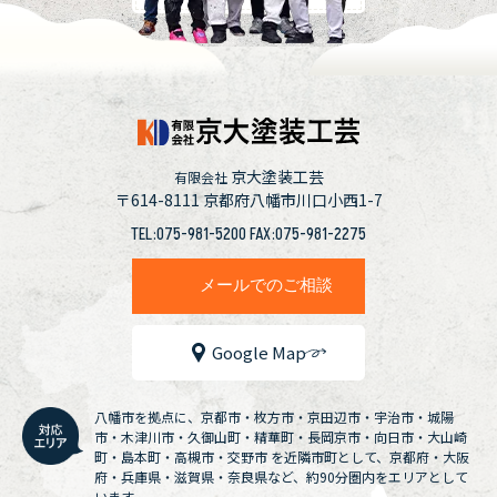
京大塗装工芸
有限会社
〒614-8111
京都府八幡市川口小西1-7
TEL:075-981-5200 FAX:075-981-2275
メールでのご相談
Google Map
八幡市を拠点に、京都市・枚方市・京田辺市・宇治市・城陽
市・木津川市・久御山町・精華町・長岡京市・向日市・大山崎
町・島本町・高槻市・交野市 を近隣市町として、京都府・大阪
府・兵庫県・滋賀県・奈良県など、約90分圏内をエリアとして
います。