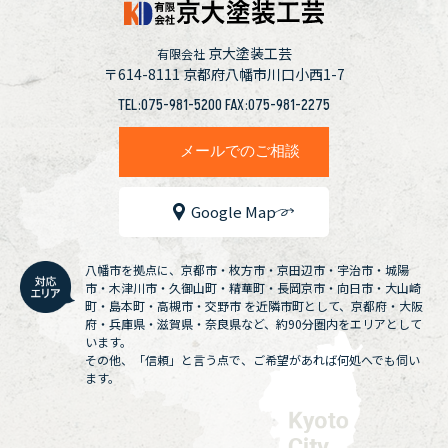
京大塗装工芸
有限会社
〒614-8111
京都府八幡市川口小西1-7
TEL:075-981-5200 FAX:075-981-2275
メールでのご相談
Google Map
八幡市を拠点に、京都市・枚方市・京田辺市・宇治市・城陽
市・木津川市・久御山町・精華町・長岡京市・向日市・大山崎
町・島本町・高槻市・交野市 を近隣市町として、京都府・大阪
府・兵庫県・滋賀県・奈良県など、約90分圏内をエリアとして
います。
その他、「信頼」と言う点で、ご希望があれば何処へでも伺い
ます。