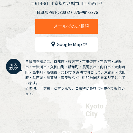
〒614-8111
京都府八幡市川口小西1-7
TEL:075-981-5200 FAX:075-981-2275
メールでのご相談
Google Map
八幡市を拠点に、京都市・枚方市・京田辺市・宇治市・城陽
市・木津川市・久御山町・精華町・長岡京市・向日市・大山崎
町・島本町・高槻市・交野市 を近隣市町として、京都府・大阪
府・兵庫県・滋賀県・奈良県など、約90分圏内をエリアとして
います。
その他、「信頼」と言う点で、ご希望があれば何処へでも伺い
ます。