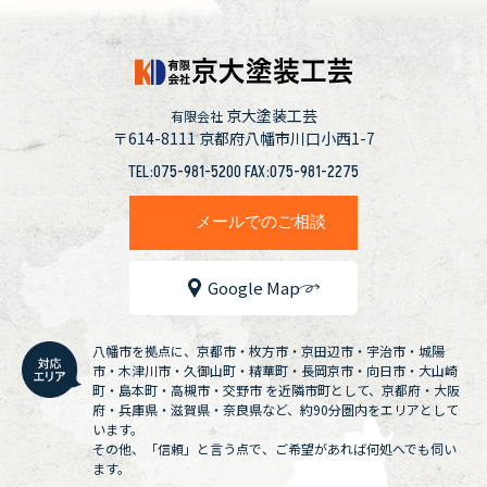
京大塗装工芸
有限会社
〒614-8111
京都府八幡市川口小西1-7
TEL:075-981-5200 FAX:075-981-2275
メールでのご相談
Google Map
八幡市を拠点に、京都市・枚方市・京田辺市・宇治市・城陽
市・木津川市・久御山町・精華町・長岡京市・向日市・大山崎
町・島本町・高槻市・交野市 を近隣市町として、京都府・大阪
府・兵庫県・滋賀県・奈良県など、約90分圏内をエリアとして
います。
その他、「信頼」と言う点で、ご希望があれば何処へでも伺い
ます。