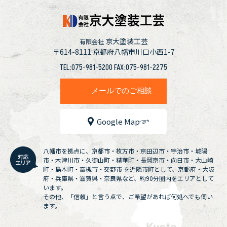
京大塗装工芸
有限会社
〒614-8111
京都府八幡市川口小西1-7
TEL:075-981-5200 FAX:075-981-2275
メールでのご相談
Google Map
八幡市を拠点に、京都市・枚方市・京田辺市・宇治市・城陽
市・木津川市・久御山町・精華町・長岡京市・向日市・大山崎
町・島本町・高槻市・交野市 を近隣市町として、京都府・大阪
府・兵庫県・滋賀県・奈良県など、約90分圏内をエリアとして
います。
その他、「信頼」と言う点で、ご希望があれば何処へでも伺い
ます。