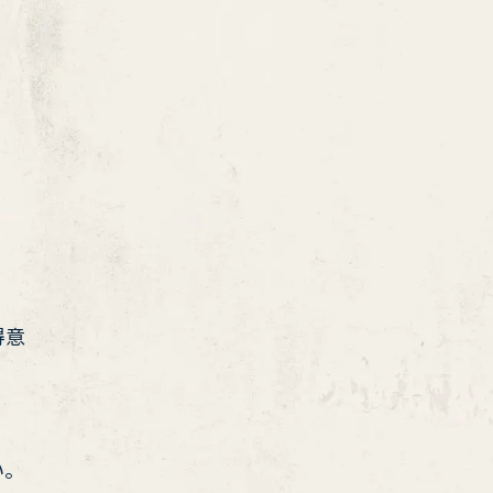
得意
い。