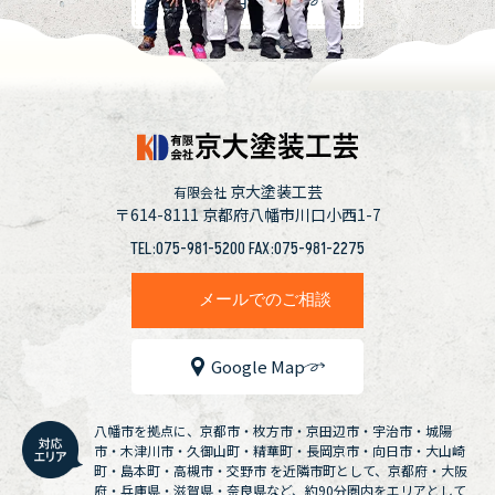
採用情報
京大塗装工芸
有限会社
〒614-8111
京都府八幡市川口小西1-7
TEL:075-981-5200 FAX:075-981-2275
メールでのご相談
Google Map
八幡市を拠点に、京都市・枚方市・京田辺市・宇治市・城陽
市・木津川市・久御山町・精華町・長岡京市・向日市・大山崎
町・島本町・高槻市・交野市 を近隣市町として、京都府・大阪
府・兵庫県・滋賀県・奈良県など、約90分圏内をエリアとして