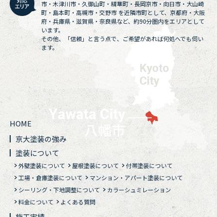
市・木津川市・久御山町・精華町・長岡京市・向日市・大山崎
町・島本町・高槻市・交野市 を近隣市町として、京都府・大阪
府・兵庫県・滋賀県・奈良県など、約90分圏内をエリアとして
います。
その他、「信頼」と言う点で、ご希望があれば何処へでも伺い
ます。
HOME
京大塗装の強み
塗装について
外壁塗装について
屋根塗装について
付帯塗装について
工場・倉庫塗装について
マンション・アパート塗装について
シーリング・下地調整について
カラーシュミレーション
料金について
よくある質問
施工実績