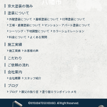
京大塗装の強み
塗装について
外壁塗装について
屋根塗装について
付帯塗装について
工場・倉庫塗装について
マンション・アパート塗装について
シーリング・下地調整について
カラーシュミレーション
料金について
よくある質問
施工実績
施工実績
お客様の声
こだわり
ご依頼の流れ
会社案内
会社概要
スタッフ紹介
ブログ
ブログ
親父の独り言
塗り替えワンポイントメモ
©KYOUDAITOSO KOUGEI. All Right Reserved.