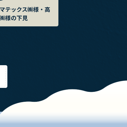
マテックス㈱様・高
㈱様の下見