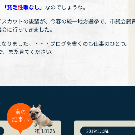
・
「貧乏
性
暇なし」
なのでしょうね。
イスカウトの後輩が、今春の統一地方選挙で、市議会議
集会に行ってきました。
になりました。・・・ブログを書くのも仕事のひとつ。
で、また見てください。
2011.01.26
2019年以降