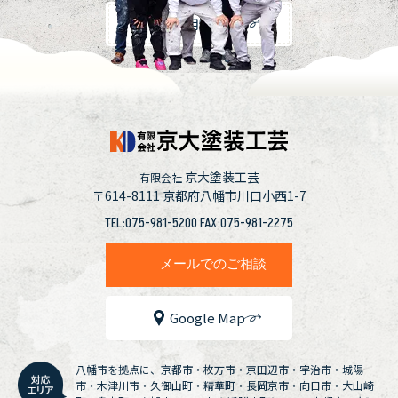
採用情報
京大塗装工芸
有限会社
〒614-8111
京都府八幡市川口小西1-7
TEL:075-981-5200 FAX:075-981-2275
メールでのご相談
Google Map
八幡市を拠点に、京都市・枚方市・京田辺市・宇治市・城陽
市・木津川市・久御山町・精華町・長岡京市・向日市・大山崎