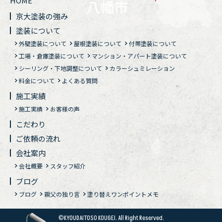
HOME
京大塗装の強み
塗装について
外壁塗装について
屋根塗装について
付帯塗装について
工場・倉庫塗装について
マンション・アパート塗装について
シーリング・下地調整について
カラーシュミレーション
料金について
よくある質問
施工実績
施工実績
お客様の声
こだわり
ご依頼の流れ
会社案内
会社概要
スタッフ紹介
ブログ
ブログ
親父の独り言
塗り替えワンポイントメモ
©KYOUDAITOSO KOUGEI. All Right Reserved.