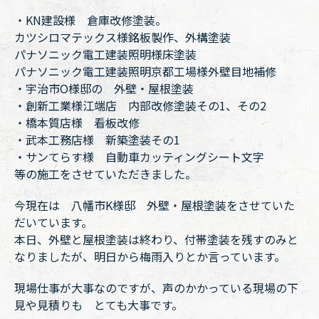
・KN建設様 倉庫改修塗装。
カツシロマテックス様銘板製作、外構塗装
パナソニック電工建装照明様床塗装
パナソニック電工建装照明京都工場様外壁目地補修
・宇治市O様邸の 外壁・屋根塗装
・創新工業様江端店 内部改修塗装その1、その2
・橋本質店様 看板改修
・武本工務店様 新築塗装その1
・サンてらす様 自動車カッティングシート文字
等の施工をさせていただきました。
今現在は 八幡市K様邸 外壁・屋根塗装をさせていた
だいています。
本日、外壁と屋根塗装は終わり、付帯塗装を残すのみと
なりましたが、明日から梅雨入りとか言っています。
現場仕事が大事なのですが、声のかかっている現場の下
見や見積りも とても大事です。