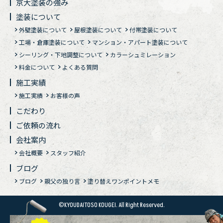
京大塗装の強み
塗装について
外壁塗装について
屋根塗装について
付帯塗装について
工場・倉庫塗装について
マンション・アパート塗装について
シーリング・下地調整について
カラーシュミレーション
料金について
よくある質問
施工実績
施工実績
お客様の声
こだわり
ご依頼の流れ
会社案内
会社概要
スタッフ紹介
ブログ
ブログ
親父の独り言
塗り替えワンポイントメモ
©KYOUDAITOSO KOUGEI. All Right Reserved.