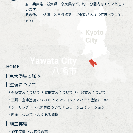
府・兵庫県・滋賀県・奈良県など、約90分圏内をエリアとして
います。
その他、「信頼」と言う点で、ご希望があれば何処へでも伺い
ます。
HOME
京大塗装の強み
塗装について
外壁塗装について
屋根塗装について
付帯塗装について
工場・倉庫塗装について
マンション・アパート塗装について
シーリング・下地調整について
カラーシュミレーション
料金について
よくある質問
施工実績
施工実績
お客様の声