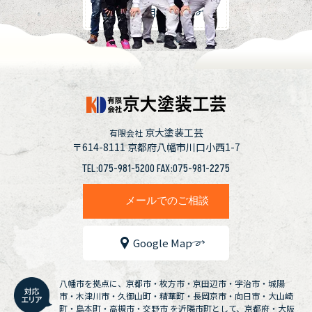
採用情報
京大塗装工芸
有限会社
〒614-8111
京都府八幡市川口小西1-7
TEL:075-981-5200 FAX:075-981-2275
メールでのご相談
Google Map
八幡市を拠点に、京都市・枚方市・京田辺市・宇治市・城陽
市・木津川市・久御山町・精華町・長岡京市・向日市・大山崎
町・島本町・高槻市・交野市 を近隣市町として、京都府・大阪