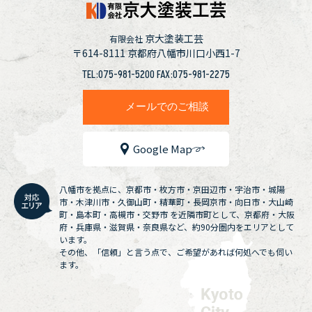
京大塗装工芸
有限会社
〒614-8111
京都府八幡市川口小西1-7
TEL:075-981-5200 FAX:075-981-2275
メールでのご相談
Google Map
八幡市を拠点に、京都市・枚方市・京田辺市・宇治市・城陽
市・木津川市・久御山町・精華町・長岡京市・向日市・大山崎
町・島本町・高槻市・交野市 を近隣市町として、京都府・大阪
府・兵庫県・滋賀県・奈良県など、約90分圏内をエリアとして
います。
その他、「信頼」と言う点で、ご希望があれば何処へでも伺い
ます。