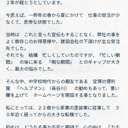
２年が経とうとしています。
今思えば、一昨年の春から夏にかけて 仕事の受注が少
なくて、悲惨な状態でした。
当時は これと言った宣伝もすることなく、弊社の事を
よく御存じのお得意様や、建設会社の下請けが主な受注
先でした。
それでも 結構 忙しくしていたのですが、『忙しい期
間』 の後に来る 『暇な期間』 とのギャップが大き
く、最大の悩みでした。
そんな中、中学校時代からの親友である 宝塚の便利
屋 『ヘルプマン』（長谷川） の勧めもあって、重い
腰を上げて ホームページを開設する事となりました。
私にとっては、２２歳から家業の塗装業に従事して ３
０年近く経ってからの大きな転機でした。
初めは どうなる事か不安と期待で、心の中は 『カチ