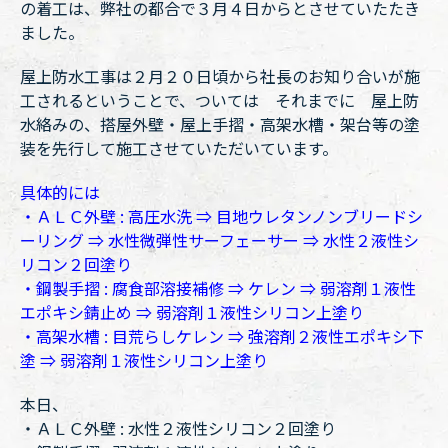
の着工は、弊社の都合で３月４日からとさせていたたき
ました。
屋上防水工事は２月２０日頃から社長のお知り合いが施
工されるということで、ついては それまでに 屋上防
水絡みの、搭屋外壁・屋上手摺・高架水槽・架台等の塗
装を先行して施工させていただいています。
具体的には
・ＡＬＣ外壁 : 高圧水洗 ⇒ 目地ウレタンノンブリードシ
ーリング ⇒ 水性微弾性サーフェーサー ⇒ 水性２液性シ
リコン２回塗り
・鋼製手摺 : 腐食部溶接補修 ⇒ ケレン ⇒ 弱溶剤１液性
エポキシ錆止め ⇒ 弱溶剤１液性シリコン上塗り
・高架水槽 : 目荒らしケレン ⇒ 強溶剤２液性エポキシ下
塗 ⇒ 弱溶剤１液性シリコン上塗り
本日、
・ＡＬＣ外壁 : 水性２液性シリコン２回塗り