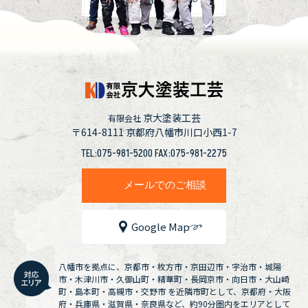
京大塗装工芸
有限会社
〒614-8111
京都府八幡市川口小西1-7
TEL:075-981-5200 FAX:075-981-2275
メールでのご相談
Google Map
八幡市を拠点に、京都市・枚方市・京田辺市・宇治市・城陽
市・木津川市・久御山町・精華町・長岡京市・向日市・大山崎
町・島本町・高槻市・交野市 を近隣市町として、京都府・大阪
府・兵庫県・滋賀県・奈良県など、約90分圏内をエリアとして