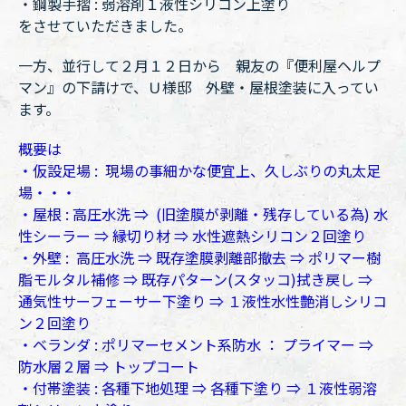
・鋼製手摺 : 弱溶剤１液性シリコン上塗り
をさせていただきました。
一方、並行して２月１２日から 親友の『便利屋ヘルプ
マン』の下請けで、Ｕ様邸 外壁・屋根塗装に入ってい
ます。
概要は
・仮設足場 : 現場の事細かな便宜上、久しぶりの丸太足
場・・・
・屋根 : 高圧水洗 ⇒ (旧塗膜が剥離・残存している為) 水
性シーラー ⇒ 縁切り材 ⇒ 水性遮熱シリコン２回塗り
・外壁 : 高圧水洗 ⇒ 既存塗膜剥離部撤去 ⇒ ポリマー樹
脂モルタル補修 ⇒ 既存パターン(スタッコ)拭き戻し ⇒
通気性サーフェーサー下塗り ⇒ １液性水性艶消しシリコ
ン２回塗り
・ベランダ : ポリマーセメント系防水 ： プライマー ⇒
防水層２層 ⇒ トップコート
・付帯塗装 : 各種下地処理 ⇒ 各種下塗り ⇒ １液性弱溶