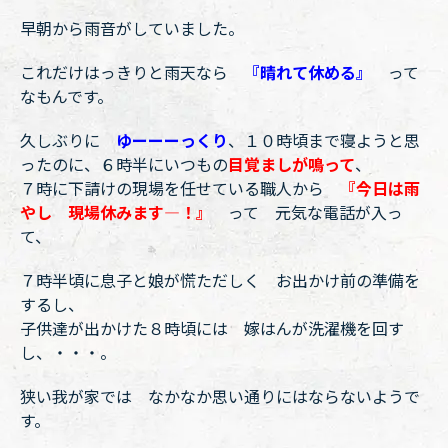
早朝から雨音がしていました。
これだけはっきりと雨天なら
『晴れて休める』
って
なもんです。
久しぶりに
ゆーーーっくり
、１０時頃まで寝ようと思
ったのに、６時半にいつもの
目覚ましが鳴って
、
７時に下請けの現場を任せている職人から
『今日は雨
やし 現場休みます―！』
って 元気な電話が入っ
て、
７時半頃に息子と娘が慌ただしく お出かけ前の準備を
するし、
子供達が出かけた８時頃には 嫁はんが洗濯機を回す
し、・・・。
狭い我が家では なかなか思い通りにはならないようで
す。