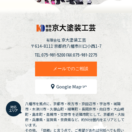
京大塗装工芸
有限会社
〒614-8111
京都府八幡市川口小西1-7
TEL:075-981-5200 FAX:075-981-2275
メールでのご相談
Google Map
八幡市を拠点に、京都市・枚方市・京田辺市・宇治市・城陽
市・木津川市・久御山町・精華町・長岡京市・向日市・大山崎
町・島本町・高槻市・交野市 を近隣市町として、京都府・大阪
府・兵庫県・滋賀県・奈良県など、約90分圏内をエリアとして
います。
その他、「信頼」と言う点で、ご希望があれば何処へでも伺い