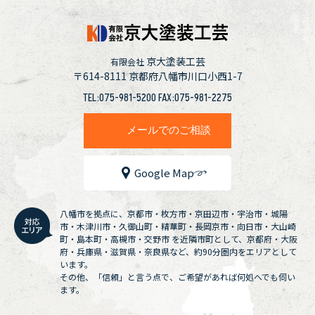
京大塗装工芸
有限会社
〒614-8111
京都府八幡市川口小西1-7
TEL:075-981-5200 FAX:075-981-2275
メールでのご相談
Google Map
八幡市を拠点に、京都市・枚方市・京田辺市・宇治市・城陽
市・木津川市・久御山町・精華町・長岡京市・向日市・大山崎
町・島本町・高槻市・交野市 を近隣市町として、京都府・大阪
府・兵庫県・滋賀県・奈良県など、約90分圏内をエリアとして
います。
その他、「信頼」と言う点で、ご希望があれば何処へでも伺い
ます。