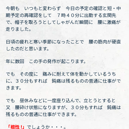
今朝も いつもと変わらず 今日の予定の確認と短・中
期予定の再確認をして ７時４０分に出勤する玄関先
で、帽子を取ろうとしてしゃがんだ瞬間に 腰に激痛が
走りました。
日頃の疲れと寒い季節になったことで 腰の筋肉が硬直
したのだと思います。
年に数回 この手の発作が起こります。
でも その度に 痛みに耐えて体を動かしているうち
に、３０分もすれば 鈍痛は残るものの普通に仕事がで
きます。
でも 昼休みなどに一度座り込んで、立とうとすると
又 腰砕け状態になりますが、３０分もすれば 鈍痛は
残るものの普通に仕事ができます。
「根性 !」
でしょうか・・・。