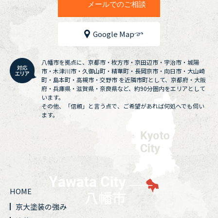
メールでのご相談
Google Map
八幡市を拠点に、京都市・枚方市・京田辺市・宇治市・城陽
市・木津川市・久御山町・精華町・長岡京市・向日市・大山崎
町・島本町・高槻市・交野市 を近隣市町として、京都府・大阪
府・兵庫県・滋賀県・奈良県など、約90分圏内をエリアとして
います。
その他、「信頼」と言う点で、ご希望があれば何処へでも伺い
ます。
HOME
京大塗装の強み