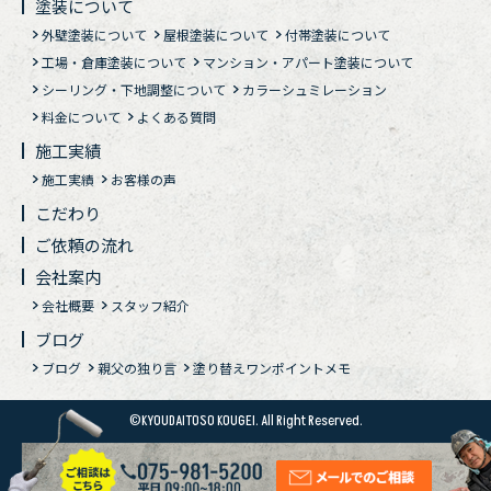
塗装について
外壁塗装について
屋根塗装について
付帯塗装について
工場・倉庫塗装について
マンション・アパート塗装について
シーリング・下地調整について
カラーシュミレーション
料金について
よくある質問
施工実績
施工実績
お客様の声
こだわり
ご依頼の流れ
会社案内
会社概要
スタッフ紹介
ブログ
ブログ
親父の独り言
塗り替えワンポイントメモ
©KYOUDAITOSO KOUGEI. All Right Reserved.