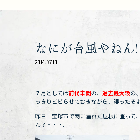
なにが台風やねん!
2014.07.10
７月としては
前代未聞
の、
過去最大級
の
っきりビビらせておきながら、湿ったそ
昨日 宝塚市で雨に濡れた屋根に登って
ん？・・・。