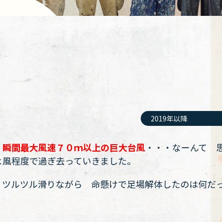
2019年以降
、
瞬間最大風速７０ｍ以上の巨大台風
・・・なーんて 
よ風程度で過ぎ去っていきました。
、ツルツル滑りながら 命懸けで足場解体したのは何だ