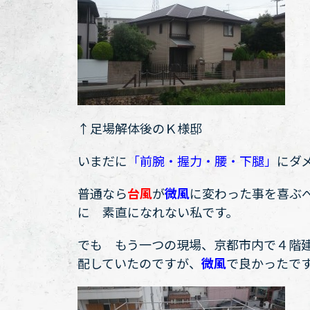
↑足場解体後のＫ様邸
いまだに
「前腕・握力・腰・下腿」
にダ
普通なら
台風
が
微風
に変わった事を喜ぶ
に 素直になれない私です。
でも もう一つの現場、京都市内で４階
配していたのですが、
微風
で良かったで