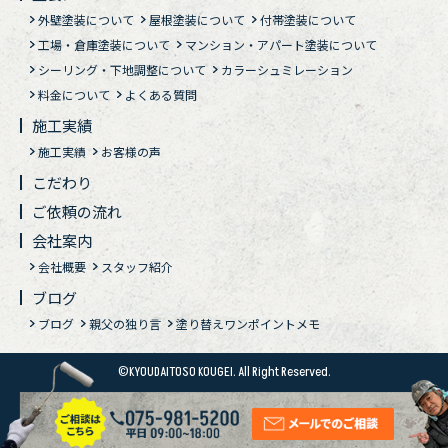
外壁塗装について
屋根塗装について
付帯塗装について
工場・倉庫塗装について
マンション・アパート塗装について
シーリング・下地調整について
カラーシュミレーション
料金について
よくある質問
施工実績
施工実績
お客様の声
こだわり
ご依頼の流れ
会社案内
会社概要
スタッフ紹介
ブログ
ブログ
親父の独り言
塗り替えワンポイントメモ
©KYOUDAITOSO KOUGEI. All Right Reserved.