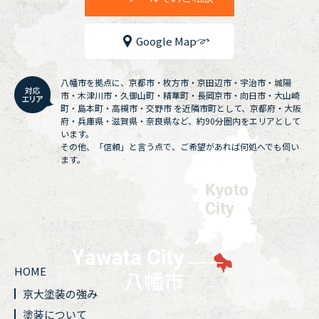
Google Map
八幡市を拠点に、京都市・枚方市・京田辺市・宇治市・城陽
市・木津川市・久御山町・精華町・長岡京市・向日市・大山崎
町・島本町・高槻市・交野市 を近隣市町として、京都府・大阪
府・兵庫県・滋賀県・奈良県など、約90分圏内をエリアとして
います。
その他、「信頼」と言う点で、ご希望があれば何処へでも伺い
ます。
HOME
京大塗装の強み
塗装について