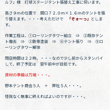
ルフ」様 打球ステージテント張替え工事に伺います。
高さ９ｍの位置で 間口７２.０ｍ×１.６ｍのテントを張
り替えます。・・・考えただけで
「ぞォーっ」
としま
す。
作業工程は、①ローリングタワー組立 ⇒ ②既存テン
ト撤去 ⇒ ③鉄骨塗装 ⇒ ④テント張り ⇒ ⑤ロ
ーリングタワー解体
閉店時間は２２時。・・・なので少し前からスタンバイ
して、終了予定は 翌午前中が目処です。
資材の準備は万端・・・。
野本テント商会５人 ＋ 弊社５人・・・。
怪我なく無事に終えればよいのですが・・・。