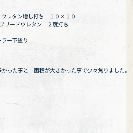
ドウレタン増し打ち １０×１０
ンブリードウレタン ２度打ち
ーラー下塗り
多かった事と 面積が大きかった事で少々焦りました。