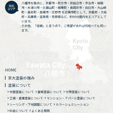
八幡市を拠点に、京都市・枚方市・京田辺市・宇治市・城陽
市・木津川市・久御山町・精華町・長岡京市・向日市・大山崎
町・島本町・高槻市・交野市 を近隣市町として、京都府・大阪
府・兵庫県・滋賀県・奈良県など、約90分圏内をエリアとして
います。
その他、「信頼」と言う点で、ご希望があれば何処へでも伺い
ます。
HOME
京大塗装の強み
塗装について
外壁塗装について
屋根塗装について
付帯塗装について
工場・倉庫塗装について
マンション・アパート塗装について
シーリング・下地調整について
カラーシュミレーション
料金について
よくある質問