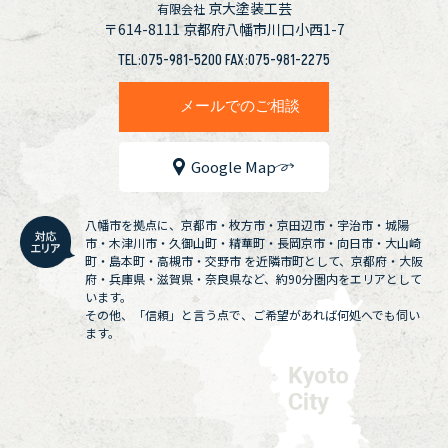
京大塗装工芸
有限会社
〒614-8111
京都府八幡市川口小西1-7
TEL:075-981-5200 FAX:075-981-2275
メールでのご相談
Google Map
八幡市を拠点に、京都市・枚方市・京田辺市・宇治市・城陽
市・木津川市・久御山町・精華町・長岡京市・向日市・大山崎
町・島本町・高槻市・交野市 を近隣市町として、京都府・大阪
府・兵庫県・滋賀県・奈良県など、約90分圏内をエリアとして
います。
その他、「信頼」と言う点で、ご希望があれば何処へでも伺い
ます。