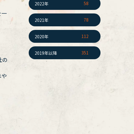
58
2022年
を一
78
2021年
112
2020年
351
2019年以降
社の
はや