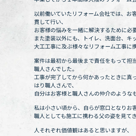
以前働いていたリフォーム会社では、お
貫して行い、
お客様の悩みを一緒に解決するために必
また塗装以外にも、トイレ、洗面台、キ
大工工事に及ぶ様々なリフォーム工事に
案件は最初から最後まで責任をもって担
職人さんでした。
工事が完了してから何かあったときに真
はり職人さんで、
自分はお客様と職人さんの仲介のような
私は小さい頃から、自らが窓口となりお
職人としても施工に携わる父の姿を見て
人それぞれ価値観はあると思いますが、