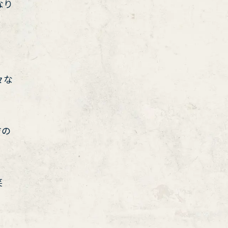
なり
々な
すの
笑