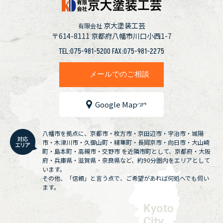
京大塗装工芸
有限会社
〒614-8111
京都府八幡市川口小西1-7
TEL:075-981-5200 FAX:075-981-2275
メールでのご相談
Google Map
八幡市を拠点に、京都市・枚方市・京田辺市・宇治市・城陽
市・木津川市・久御山町・精華町・長岡京市・向日市・大山崎
町・島本町・高槻市・交野市 を近隣市町として、京都府・大阪
府・兵庫県・滋賀県・奈良県など、約90分圏内をエリアとして
います。
その他、「信頼」と言う点で、ご希望があれば何処へでも伺い
ます。