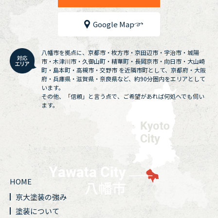
Google Map
八幡市を拠点に、京都市・枚方市・京田辺市・宇治市・城陽
市・木津川市・久御山町・精華町・長岡京市・向日市・大山崎
町・島本町・高槻市・交野市 を近隣市町として、京都府・大阪
府・兵庫県・滋賀県・奈良県など、約90分圏内をエリアとして
います。
その他、「信頼」と言う点で、ご希望があれば何処へでも伺い
ます。
HOME
京大塗装の強み
塗装について