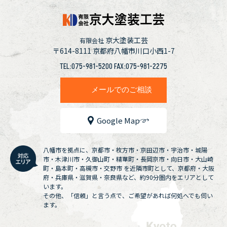
京大塗装工芸
有限会社
〒614-8111
京都府八幡市川口小西1-7
TEL:075-981-5200 FAX:075-981-2275
メールでのご相談
Google Map
八幡市を拠点に、京都市・枚方市・京田辺市・宇治市・城陽
市・木津川市・久御山町・精華町・長岡京市・向日市・大山崎
町・島本町・高槻市・交野市 を近隣市町として、京都府・大阪
府・兵庫県・滋賀県・奈良県など、約90分圏内をエリアとして
います。
その他、「信頼」と言う点で、ご希望があれば何処へでも伺い
ます。