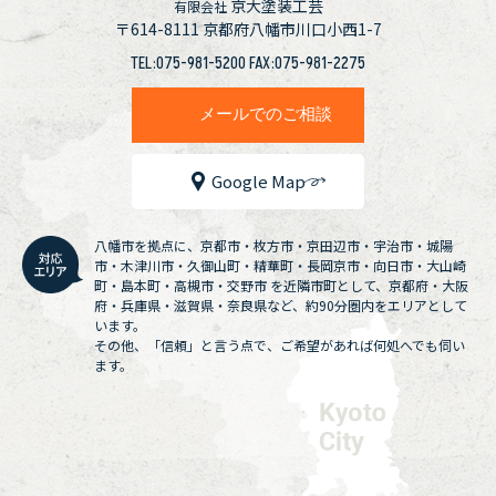
京大塗装工芸
有限会社
〒614-8111
京都府八幡市川口小西1-7
TEL:075-981-5200 FAX:075-981-2275
メールでのご相談
Google Map
八幡市を拠点に、京都市・枚方市・京田辺市・宇治市・城陽
市・木津川市・久御山町・精華町・長岡京市・向日市・大山崎
町・島本町・高槻市・交野市 を近隣市町として、京都府・大阪
府・兵庫県・滋賀県・奈良県など、約90分圏内をエリアとして
います。
その他、「信頼」と言う点で、ご希望があれば何処へでも伺い
ます。