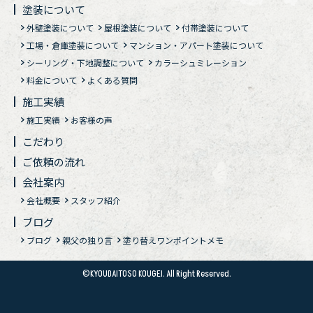
塗装について
外壁塗装について
屋根塗装について
付帯塗装について
工場・倉庫塗装について
マンション・アパート塗装について
シーリング・下地調整について
カラーシュミレーション
料金について
よくある質問
施工実績
施工実績
お客様の声
こだわり
ご依頼の流れ
会社案内
会社概要
スタッフ紹介
ブログ
ブログ
親父の独り言
塗り替えワンポイントメモ
©KYOUDAITOSO KOUGEI. All Right Reserved.