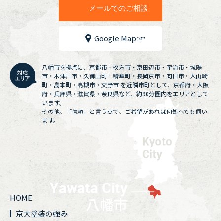
メールでのご相談
Google Map
八幡市を拠点に、京都市・枚方市・京田辺市・宇治市・城陽
市・木津川市・久御山町・精華町・長岡京市・向日市・大山崎
町・島本町・高槻市・交野市 を近隣市町として、京都府・大阪
府・兵庫県・滋賀県・奈良県など、約90分圏内をエリアとして
います。
その他、「信頼」と言う点で、ご希望があれば何処へでも伺い
ます。
HOME
京大塗装の強み